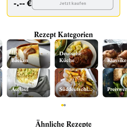
-.-- €
Jetzt kaufen
Rezept Kategorien
Deutsche
Backen
Küche
Klassike
Auflauf
Süddeutschland
Preiswer
1
2
Ähnliche Rezepte