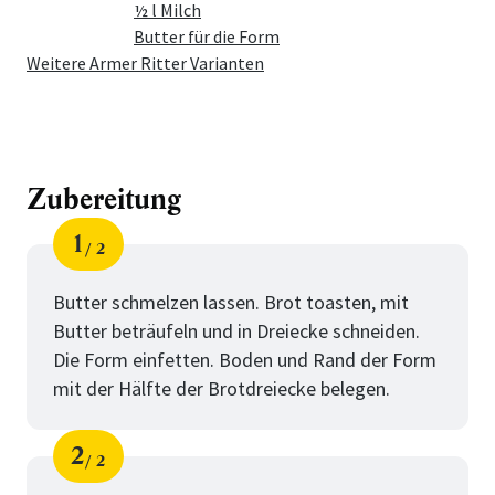
½ l Milch
Butter für die Form
Weitere Armer Ritter Varianten
Zubereitung
1
2
Schritt
von
Butter schmelzen lassen. Brot toasten, mit
Butter beträufeln und in Dreiecke schneiden.
Die Form einfetten. Boden und Rand der Form
mit der Hälfte der Brotdreiecke belegen.
2
2
Schritt
von