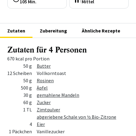
105 Min.
Mittel
Zutaten
Zubereitung
Ähnliche Rezepte
Zutaten für 4 Personen
670 kcal pro Portion
Menge
Zutat
50 g
Butter
12 Scheiben
Vollkorntoast
50 g
Rosinen
500 g
Äpfel
30 g
gemahlene Mandeln
60 g
Zucker
1 TL
Zimtpulver
abgeriebene Schale von ½ Bio-Zitrone
4
Eier
1 Päckchen
Vanillezucker