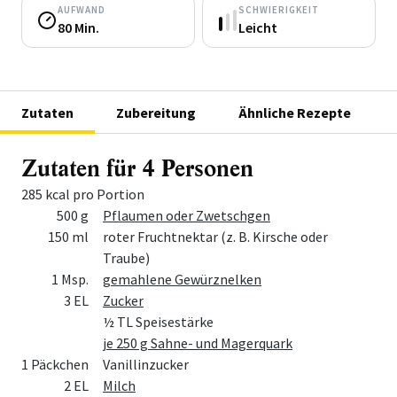
AUFWAND
SCHWIERIGKEIT
80 Min.
Leicht
Zutaten
Zubereitung
Ähnliche Rezepte
Zutaten für 4 Personen
285 kcal pro Portion
Menge
Zutat
500 g
Pflaumen oder Zwetschgen
150 ml
roter Fruchtnektar (z. B. Kirsche oder
Traube)
1 Msp.
gemahlene Gewürznelken
3 EL
Zucker
½ TL Speisestärke
je 250 g Sahne- und Magerquark
1 Päckchen
Vanillinzucker
2 EL
Milch