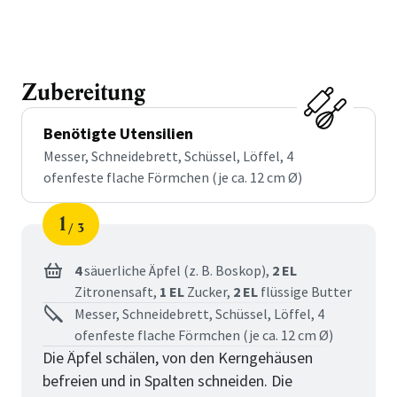
Zubereitung
Benötigte Utensilien
Messer, Schneidebrett, Schüssel, Löffel, 4
ofenfeste flache Förmchen (je ca. 12 cm Ø)
1
3
Schritt
von
4
säuerliche Äpfel (z. B. Boskop),
2 EL
Zitronensaft,
1 EL
Zucker,
2 EL
flüssige Butter
Messer, Schneidebrett, Schüssel, Löffel, 4
ofenfeste flache Förmchen (je ca. 12 cm Ø)
Die Äpfel schälen, von den Kerngehäusen
befreien und in Spalten schneiden. Die