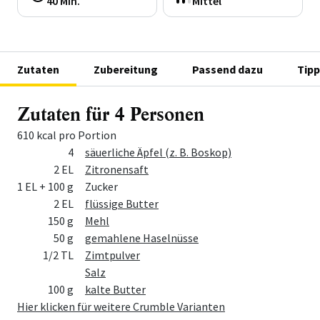
40 Min.
Mittel
Zutaten
Zubereitung
Passend dazu
Tipp
Zutaten für 4 Personen
610 kcal pro Portion
Menge
Zutat
4
säuerliche Äpfel (z. B. Boskop)
2 EL
Zitronensaft
1 EL + 100 g
Zucker
2 EL
flüssige Butter
150 g
Mehl
50 g
gemahlene Haselnüsse
1/2 TL
Zimtpulver
Salz
100 g
kalte Butter
Hier klicken für weitere Crumble Varianten