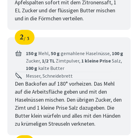
Apfelspalten sofort mit dem Zitronensaft, 1
EL Zucker und der flüssigen Butter mischen
und in die Förmchen verteilen.
2
3
Schritt
von
150 g
Mehl,
50 g
gemahlene Haselnüsse,
100 g
Zucker,
1/2 TL
Zimtpulver,
1 kleine Prise
Salz,
100 g
kalte Butter
Messer, Schneidebrett
Den Backofen auf 180° vorheizen. Das Mehl
auf die Arbeitsfläche geben und mit den
Haselnüssen mischen. Den übrigen Zucker, den
Zimt und 1 kleine Prise Salz dazugeben. Die
Butter klein würfeln und alles mit den Händen
zu krümeligen Streuseln verkneten.