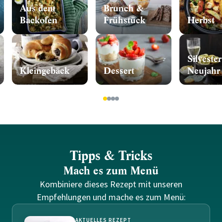
Aus dem
Brunch &
Backofen
Frühstück
Herbst
Silveste
Kleingebäck
Dessert
Neujahr
1
2
3
4
Tipps & Tricks
Mach es zum Menü
Kombiniere dieses Rezept mit unseren
Empfehlungen und mache es zum Menü:
AKTUELLES REZEPT