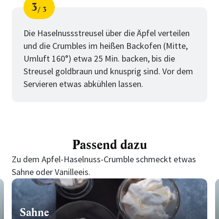
3
3
Schritt
von
Die Haselnussstreusel über die Äpfel verteilen
und die Crumbles im heißen Backofen (Mitte,
Umluft 160°) etwa 25 Min. backen, bis die
Streusel goldbraun und knusprig sind. Vor dem
Servieren etwas abkühlen lassen.
Passend dazu
Zu dem Apfel-Haselnuss-Crumble schmeckt etwas
Sahne oder Vanilleeis.
Sahne