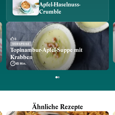
Apfel-Haselnuss-
Crumble
3
VORSPEISE
Topinambur-Apfel-Suppe mit
Krabben
45 Min.
1
2
Ähnliche Rezepte