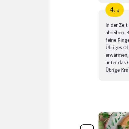
4
4
Schri
von
In der Zei
abreiben. B
feine Ring
Übriges Öl
erwärmen, 
unter das 
Übrige Krä