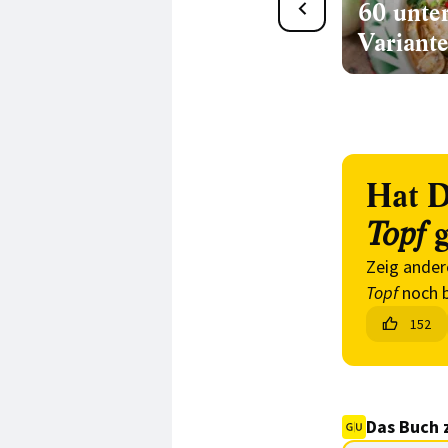
Wan Tans selber machen:
60 unter
22 köstliche Rezepte
Variant
Hat D
g
Topf
Zeig ander
Topf
noch b
152
Das Buch 