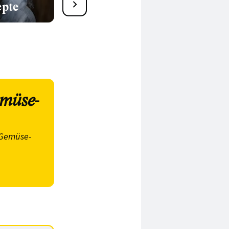
epte
Wan Tans selber machen:
22 köstliche Rezepte
emüse-
-Gemüse-