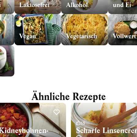
i
Laktosefrei
Alkohol
und Ei
Vegan
Vegetarisch
Vollwert
Ähnliche Rezepte
15
-Kidneybohnen-
Scharfe Linsencr