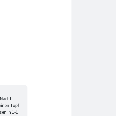
 Nacht
 einen Topf
sen in 1-1