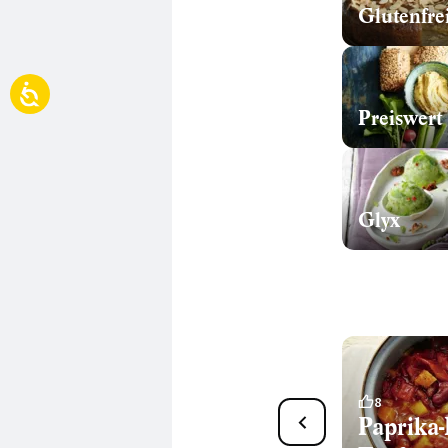
Glutenfre
Preiswert
Glyx
36
8
Arabische Gemüsepfanne
Paprika