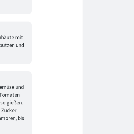
nnhäute mit
 putzen und
 Gemüse und
. Tomaten
se gießen.
 Zucker
hmoren, bis