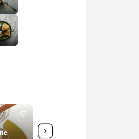
36
eme
Arabische Gemüsepfanne