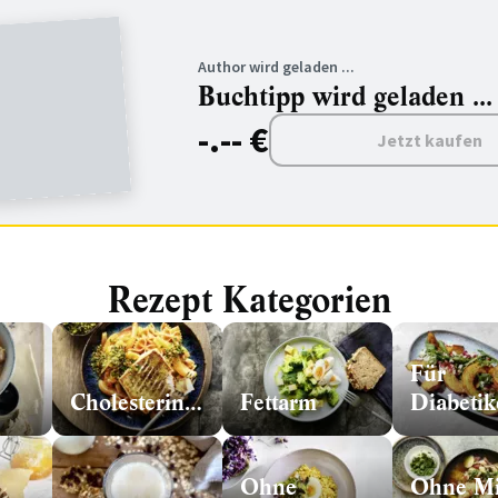
Author wird geladen ...
Buchtipp wird geladen ...
-.-- €
Jetzt kaufen
Rezept Kategorien
Für
Cholesterinarm
Fettarm
Diabetik
Ohne
Ohne Mi