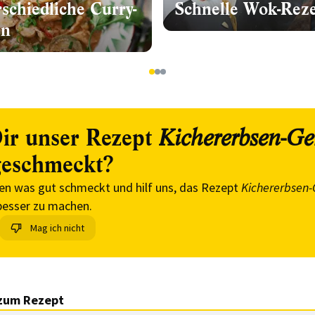
schiedliche Curry-
Schnelle Wok-Rez
en
1
2
3
ir unser Rezept
Kichererbsen-G
eschmeckt?
en was gut schmeckt und hilf uns, das Rezept
Kichererbsen
esser zu machen.
Mag ich nicht
zum Rezept