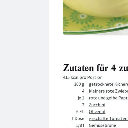
Zutaten für 4 z
415 kcal pro Portion
Menge
Zutat
300 g
getrocknete Kicher
4
kleinere rote Zwieb
je 1
rote und gelbe Pap
2
Zucchini
6 EL
Olivenöl
1 Dose
geschälte Tomaten 
1/8 l
Gemüsebrühe