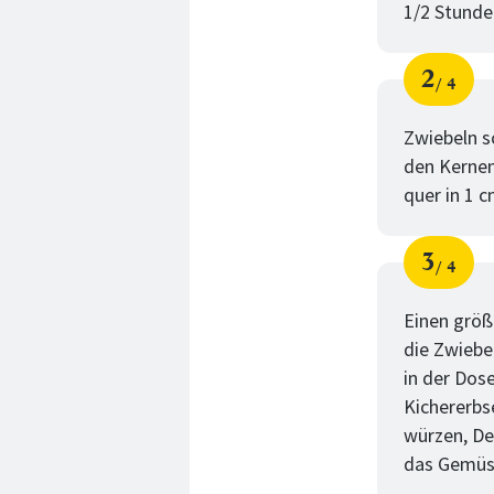
1/2 Stunde
2
4
Schri
von
Zwiebeln s
den Kernen
quer in 1 
3
4
Schri
von
Einen größ
die Zwiebe
in der Dos
Kichererbs
würzen, De
das Gemüse