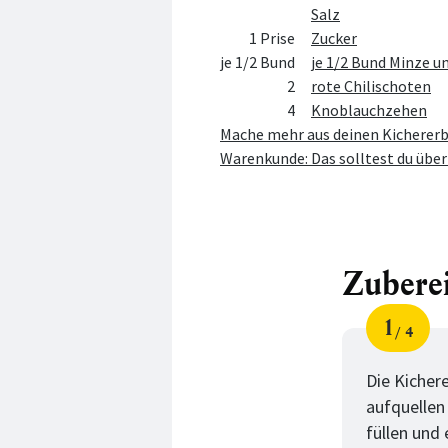
Salz
1 Prise
Zucker
je 1/2 Bund
je 1/2 Bund Minze u
2
rote Chilischoten
4
Knoblauchzehen
Mache mehr aus deinen Kicherer
Warenkunde: Das solltest du über
Zubere
1
4
Schri
von
Die Kicher
aufquellen
füllen und 