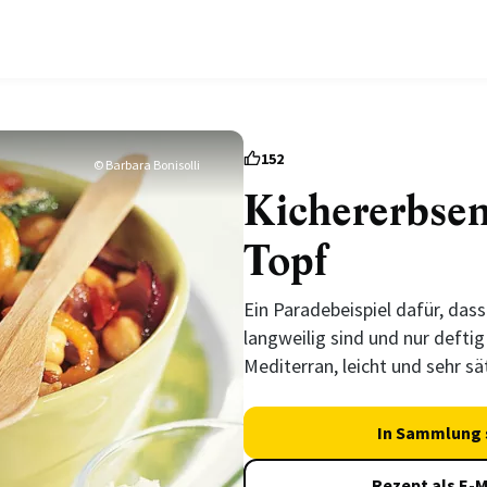
152
© Barbara Bonisolli
Kichererbse
Topf
Ein Paradebeispiel dafür, dass
langweilig sind und nur defti
Mediterran, leicht und sehr sä
In Sammlung 
Rezept als E-M