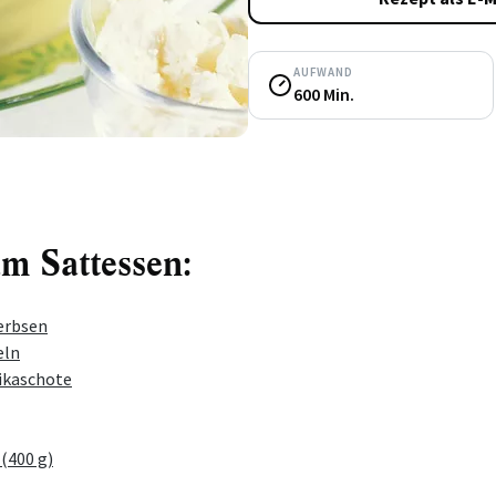
AUFWAND
600 Min.
um Sattessen:
erbsen
eln
rikaschote
(400 g)