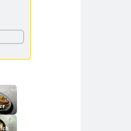
er
lch