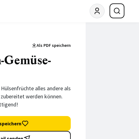
Als PDF speichern
n-Gemüse-
 Hülsenfrüchte alles andere als
g zubereitet werden können.
ttigend!
speichern
ail senden