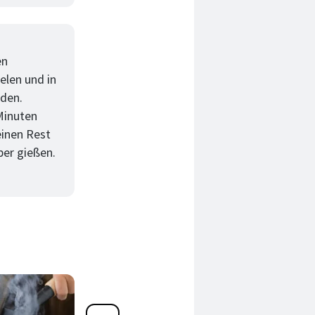
en
elen und in
iden.
 Minuten
einen Rest
ber gießen.