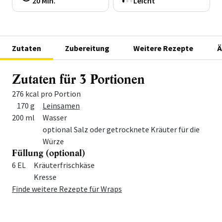
20 Min.
Leicht
Zutaten
Zubereitung
Weitere Rezepte
Ä
Zutaten für 3 Portionen
276 kcal pro Portion
Menge
Zutat
170 g
Leinsamen
200 ml
Wasser
optional Salz oder getrocknete Kräuter für die
Würze
Füllung (optional)
Menge
Zutat
6 EL
Kräuterfrischkäse
Kresse
Finde weitere Rezepte für Wraps