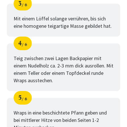
3
6
Schritt
von
Mit einem Löffel solange verrühren, bis sich
eine homogene teigartige Masse gebildet hat.
4
6
Schritt
von
Teig zwischen zwei Lagen Backpapier mit
einem Nudelholz ca. 2-3 mm dick ausrollen. Mit
einem Teller oder einem Topfdeckel runde
Wraps ausstechen.
5
6
Schritt
von
Wraps in eine beschichtete Pfann geben und
bei mittlerer Hitze von beiden Seiten 1-2