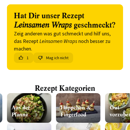
Hat Dir unser Rezept
Leinsamen Wraps
geschmeckt?
Zeig anderen was gut schmeckt und hilf uns,
das Rezept
Leinsamen Wraps
noch besser zu
machen.
1
Mag ich nicht
Rezept Kategorien
Aus der
Häppchen &
Gut
Pfanne
Fingerfood
vorzuber