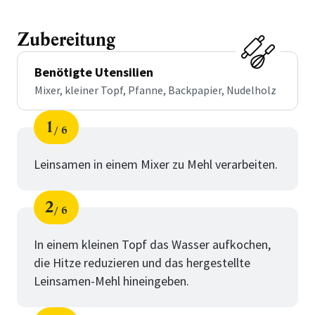
Zubereitung
Benötigte Utensilien
Mixer, kleiner Topf, Pfanne, Backpapier, Nudelholz
1
6
Schritt
von
Leinsamen in einem Mixer zu Mehl verarbeiten.
2
6
Schritt
von
In einem kleinen Topf das Wasser aufkochen,
die Hitze reduzieren und das hergestellte
Leinsamen-Mehl hineingeben.