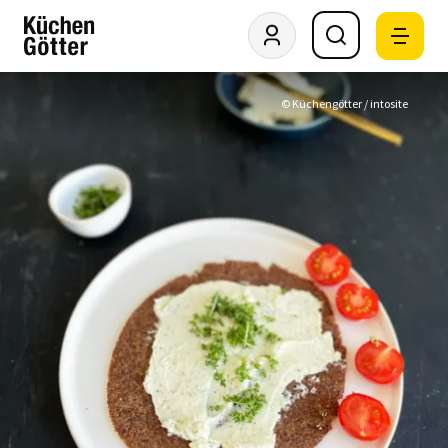
© Küchengötter / intosite