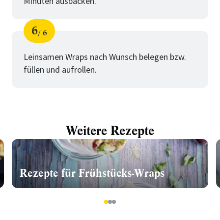
Minuten ausbacken.
6
6
Schritt
von
Leinsamen Wraps nach Wunsch belegen bzw.
füllen und aufrollen.
Weitere Rezepte
Rezepte für Frühstücks-Wraps
1
2
3