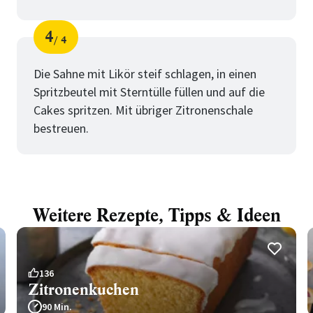
4
4
Schritt
von
Die Sahne mit Likör steif schlagen, in einen
Spritzbeutel mit Sterntülle füllen und auf die
Cakes spritzen. Mit übriger Zitronenschale
bestreuen.
Weitere Rezepte, Tipps & Ideen
136
Zitronenkuchen
90 Min.