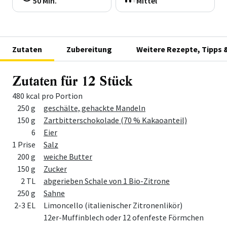
50 Min.
Mittel
Zutaten
Zubereitung
Weitere Rezepte, Tipps 
Zutaten für 12 Stück
480 kcal pro Portion
Menge
Zutat
250 g
geschälte, gehackte Mandeln
150 g
Zartbitterschokolade (70 % Kakaoanteil)
6
Eier
1 Prise
Salz
200 g
weiche Butter
150 g
Zucker
2 TL
abgerieben Schale von 1 Bio-Zitrone
250 g
Sahne
2-3 EL
Limoncello (italienischer Zitronenlikör)
12er-Muffinblech oder 12 ofenfeste Förmchen