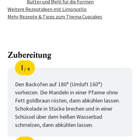
Butter und Mehl für die Formen
Weitere Rezeptideen mit Limoncello
Mehr Rezepte & Tipps zum Thema Cupcakes
Zubereitung
1
4
Schritt
von
Den Backofen auf 180° (Umluft 160°)
vorheizen. Die Mandeln in einer Pfanne ohne
Fett goldbraun rösten, dann abkühlen lassen.
Schokolade in Stücke brechen und in einer
Schüssel über dem heißen Wasserbad
schmelzen, dann abkühlen lassen.