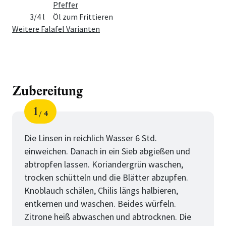
Pfeffer
3/4 l
Öl zum Frittieren
Weitere Falafel Varianten
Zubereitung
1
4
Schritt
von
Die Linsen in reichlich Wasser 6 Std.
einweichen. Danach in ein Sieb abgießen und
abtropfen lassen. Koriandergrün waschen,
trocken schütteln und die Blätter abzupfen.
Knoblauch schälen, Chilis längs halbieren,
entkernen und waschen. Beides würfeln.
Zitrone heiß abwaschen und abtrocknen. Die