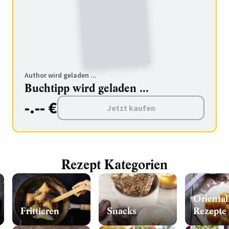
Author wird geladen ...
Buchtipp wird geladen ...
-.-- €
Jetzt kaufen
Rezept Kategorien
Oriental
Frittieren
Snacks
Rezepte