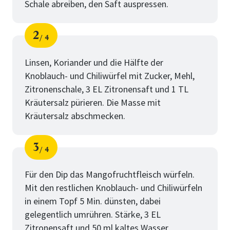
Schale abreiben, den Saft auspressen.
2
4
Schritt
von
Linsen, Koriander und die Hälfte der
Knoblauch- und Chiliwürfel mit Zucker, Mehl,
Zitronenschale, 3 EL Zitronensaft und 1 TL
Kräutersalz pürieren. Die Masse mit
Kräutersalz abschmecken.
3
4
Schritt
von
Für den Dip das Mangofruchtfleisch würfeln.
Mit den restlichen Knoblauch- und Chiliwürfeln
in einem Topf 5 Min. dünsten, dabei
gelegentlich umrühren. Stärke, 3 EL
Zitronensaft und 50 ml kaltes Wasser