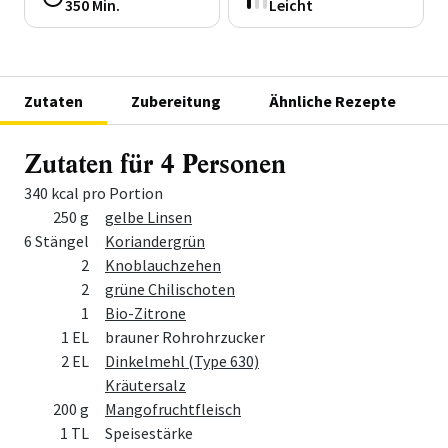
350 Min.
Leicht
Zutaten
Zubereitung
Ähnliche Rezepte
Zutaten für 4 Personen
340 kcal pro Portion
Menge
Zutat
250 g
gelbe Linsen
6 Stängel
Koriandergrün
2
Knoblauchzehen
2
grüne Chilischoten
1
Bio-Zitrone
1 EL
brauner Rohrohrzucker
2 EL
Dinkelmehl (Type 630)
Kräutersalz
200 g
Mangofruchtfleisch
1 TL
Speisestärke