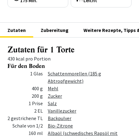
175 Min.
Leicht
Zutaten
Zubereitung
Weitere Rezepte, Tipps 
Zutaten für 1 Torte
430 kcal pro Portion
Für den Boden
Menge
Zutat
1 Glas
Schattenmorellen (185 g
Abtropfgewicht)
400 g
Mehl
200 g
Zucker
1 Prise
Salz
2 EL
Vanillezucker
2 gestrichene TL
Backpulver
Schale von 1/2
Bio-Zitrone
160 ml
Albaöl (schwedisches Rapsöl mit