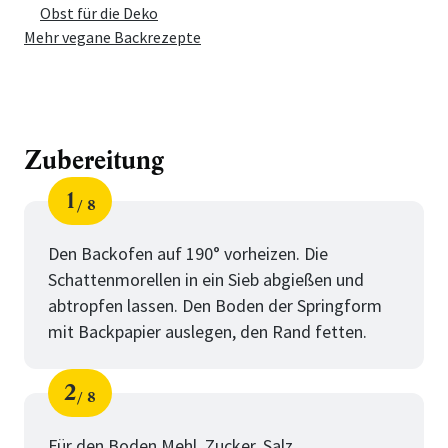
Obst für die Deko
Mehr vegane Backrezepte
Zubereitung
1
8
Schritt
von
Den Backofen auf 190° vorheizen. Die
Schattenmorellen in ein Sieb abgießen und
abtropfen lassen. Den Boden der Springform
mit Backpapier auslegen, den Rand fetten.
2
8
Schritt
von
Für den Boden Mehl, Zucker, Salz,