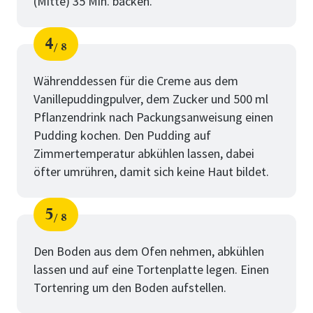
(Mitte) 35 Min. backen.
4
8
Schritt
von
Währenddessen für die Creme aus dem
Vanillepuddingpulver, dem Zucker und 500 ml
Pflanzendrink nach Packungsanweisung einen
Pudding kochen. Den Pudding auf
Zimmertemperatur abkühlen lassen, dabei
öfter umrühren, damit sich keine Haut bildet.
5
8
Schritt
von
Den Boden aus dem Ofen nehmen, abkühlen
lassen und auf eine Tortenplatte legen. Einen
Tortenring um den Boden aufstellen.