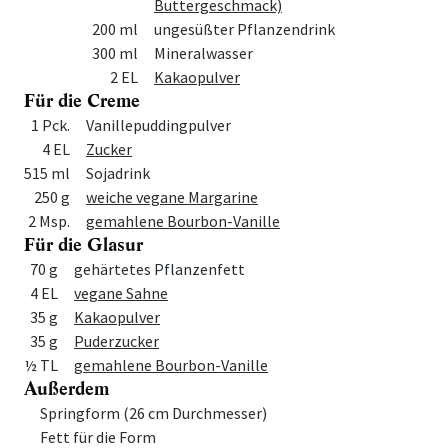
Buttergeschmack)
200 ml
ungesüßter Pflanzendrink
300 ml
Mineralwasser
2 EL
Kakaopulver
Für die Creme
Menge
Zutat
1 Pck.
Vanillepuddingpulver
4 EL
Zucker
515 ml
Sojadrink
250 g
weiche vegane Margarine
2 Msp.
gemahlene Bourbon-Vanille
Für die Glasur
Menge
Zutat
70 g
gehärtetes Pflanzenfett
4 EL
vegane Sahne
35 g
Kakaopulver
35 g
Puderzucker
½ TL
gemahlene Bourbon-Vanille
Außerdem
Menge
Zutat
Springform (26 cm Durchmesser)
Fett für die Form