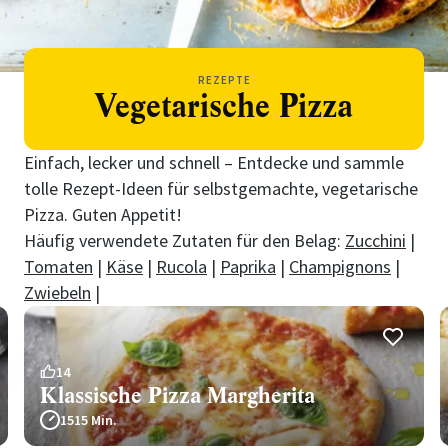
REZEPTE
Vegetarische Pizza
Einfach, lecker und schnell – Entdecke und sammle
tolle Rezept-Ideen für selbstgemachte, vegetarische
Pizza. Guten Appetit!
Häufig verwendete Zutaten für den Belag:
Zucchini
|
Tomaten
|
Käse
|
Rucola
|
Paprika
|
Champignons
|
Zwiebeln
|
14
Klassische Pizza Margherita
1515 Min.