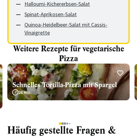
Halloumi-Kichererbsen-Salat
Spinat-Aprikosen-Salat
Quinoa-Heidelbeer-Salat mit Cassis-
Vinaigrette
Weitere Rezepte für vegetarische
Pizza
Schnelles Tortilla-Pizza mit Spargel
28 Min.
1
2
3
4
5
Häufig gestellte Fragen &