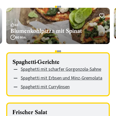
1
2
3
43
Blumenkohlpizza mit Spinat
60 Min.
1
2
3
Spaghetti-Gerichte
Spaghetti mit scharfer Gorgonzola-Sahne
Spaghetti mit Erbsen und Minz-Gremolata
Spaghetti mit Currylinsen
Frischer Salat