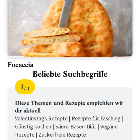
Focaccia
Beliebte Suchbegriffe
1
1
Schritt
von
für
Beliebte
Diese Themen und Rezepte empfehlen wir
dir aktuell
Suchbegriffe
Valentinstags Rezepte
|
Rezepte für Fasching
|
Günstig kochen
|
Säure-Basen-Diät
|
Vegane
Rezepte
|
Zuckerfreie Rezepte