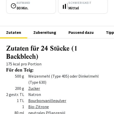
AUFWAND
SCHWIERIGKEIT
80 Min.
Mittel
Zutaten
Zubereitung
Passend dazu
Tipp
Zutaten für 24 Stücke (1
Backblech)
175 kcal pro Portion
Für den Teig:
Menge
Zutat
500 g
Weizenmehl (Type 405) oder Dinkelmehl
(Type 630)
200 g
Zucker
2 gestr. TL
Natron
1 TL
Bourbonvanillepulver
1
Bio-Zitrone
80 ml
neutrales Pflanzenöl