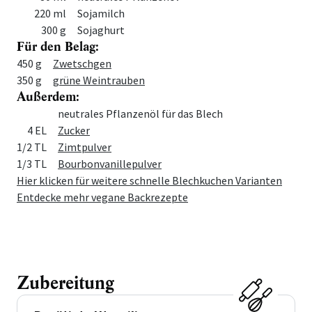
220 ml
Sojamilch
300 g
Sojaghurt
Für den Belag:
Menge
Zutat
450 g
Zwetschgen
350 g
grüne Weintrauben
Außerdem:
Menge
Zutat
neutrales Pflanzenöl für das Blech
4 EL
Zucker
1/2 TL
Zimtpulver
1/3 TL
Bourbonvanillepulver
Hier klicken für weitere schnelle Blechkuchen Varianten
Entdecke mehr vegane Backrezepte
Zubereitung