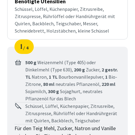
Benötigte Utensilien
Schüssel, Löffel, Küchenpapier, Zitrusreibe,
Zitruspresse, Rührlöffel oder Handrührgerät mit
Quirlen, Backblech, Teigschaber, Messer,
Schneidebrett, Holzstäbchen, kleine Schüssel
1
4
Schritt
von
500 g
Weizenmehl (Type 405) oder
Dinkelmehl (Type 630),
200 g
Zucker,
2 gestr.
TL
Natron,
1 TL
Bourbonvanillepulver,
1
Bio-
Zitrone,
80 ml
neutrales Pflanzenöl,
220 ml
Sojamilch,
300 g
Sojaghurt,
neutrales
Pflanzenöl für das Blech
Schüssel, Löffel, Küchenpapier, Zitrusreibe,
Zitruspresse, Rührlöffel oder Handrührgerät
mit Quirlen, Backblech, Teigschaber
Für den Teig Mehl, Zucker, Natron und Vanille