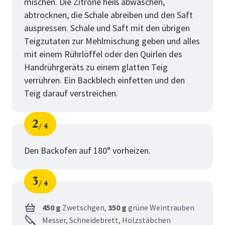
mischen. Die Zitrone heiß abwaschen,
abtrocknen, die Schale abreiben und den Saft
auspressen. Schale und Saft mit den übrigen
Teigzutaten zur Mehlmischung geben und alles
mit einem Rührlöffel oder den Quirlen des
Handrührgeräts zu einem glatten Teig
verrühren. Ein Backblech einfetten und den
Teig darauf verstreichen.
2
4
Schritt
von
Den Backofen auf 180° vorheizen.
3
4
Schritt
von
450 g
Zwetschgen,
350 g
grüne Weintrauben
Messer, Schneidebrett, Holzstäbchen