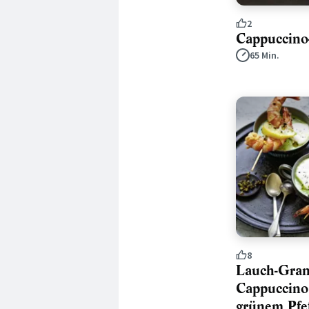
2
Cappuccino
65 Min.
8
Lauch-Gran
Cappuccino
grünem Pfe