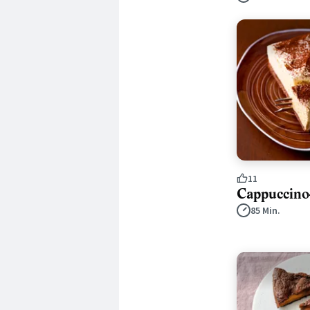
11
Cappuccino
85 Min.