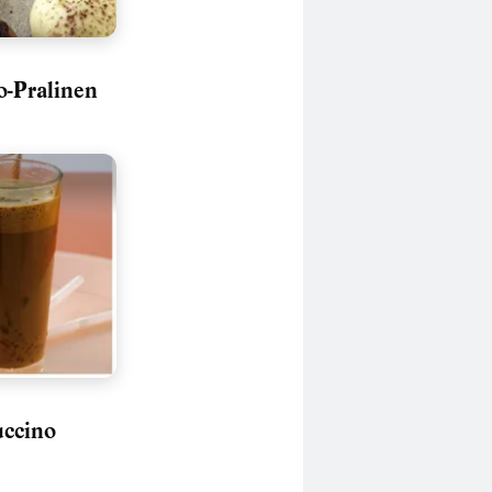
o-Pralinen
uccino