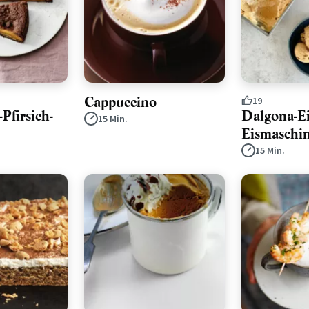
Cappuccino
19
Pfirsich-
Dalgona-E
15 Min.
Eismaschi
15 Min.