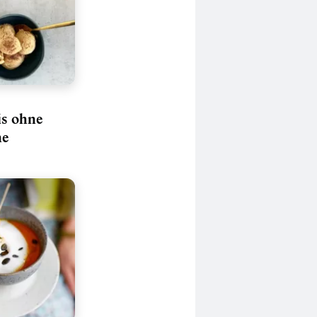
is ohne
ne