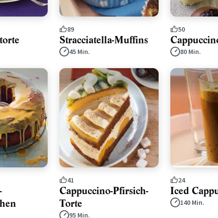
89
50
torte
Stracciatella-Muffins
Cappuccin
45 Min.
80 Min.
41
24
-
Cappuccino-Pfirsich-
Iced Capp
hen
Torte
140 Min.
95 Min.