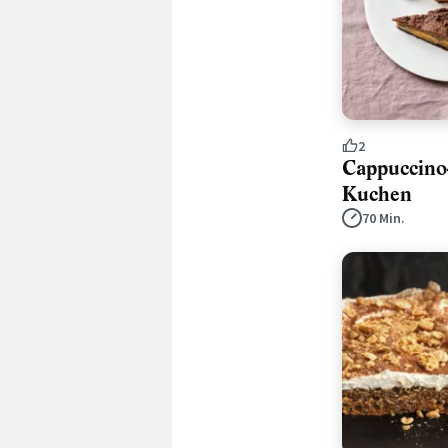
2
Cappuccino-
Kuchen
70 Min.