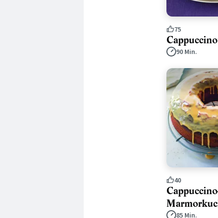
75
Cappuccino
90 Min.
40
Cappuccino
Marmorkuc
85 Min.