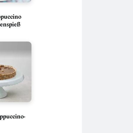
ppuccino
lenspieß
ppuccino-