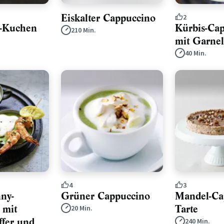
Eiskalter Cappuccino
2
-Kuchen
Kürbis-Ca
210 Min.
mit Garne
40 Min.
4
3
ny-
Grüner Cappuccino
Mandel-Ca
 mit
Tarte
20 Min.
ffer und
240 Min.