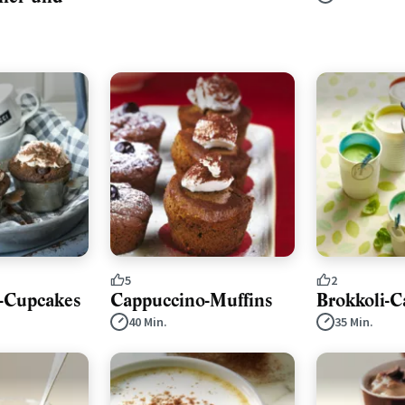
5
2
-Cupcakes
Cappuccino-Muffins
Brokkoli-C
40 Min.
35 Min.