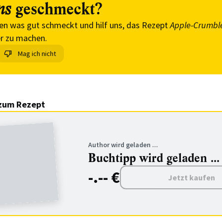
geschmeckt?
ns
en was gut schmeckt und hilf uns, das Rezept
Apple-Crumble
r zu machen.
Mag ich nicht
zum Rezept
Author wird geladen ...
Buchtipp wird geladen ...
-.-- €
Jetzt kaufen