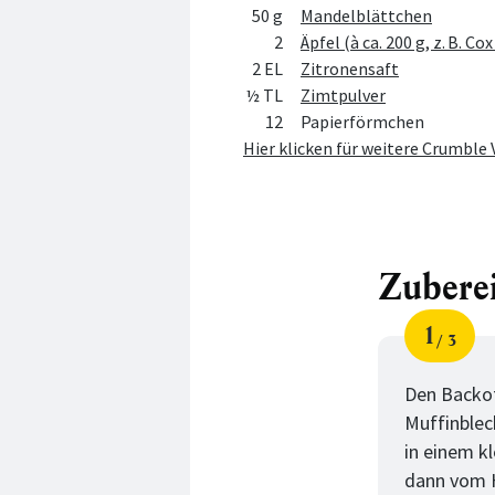
50 g
Mandelblättchen
2
Äpfel (à ca. 200 g, z. B. C
2 EL
Zitronensaft
½ TL
Zimtpulver
12
Papierförmchen
Hier klicken für weitere Crumble
Zubere
1
3
Schri
von
Den Backof
Muffinblec
in einem kl
dann vom H