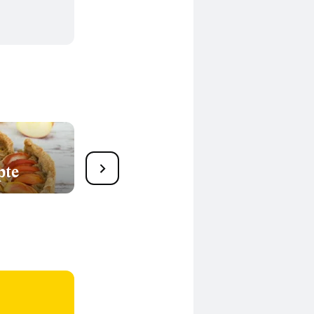
pte
17 herrliche Heidelbeer-
Muffin Rezepte