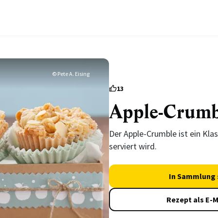
© Pete A. Eising
13
Apple-Crumb
Der Apple-Crumble ist ein Klas
serviert wird.
In Sammlung 
Rezept als E-M