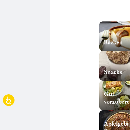
Backen
Snacks
Gut
Apfelgebä