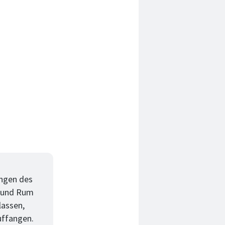
ungen des
n und Rum
lassen,
uffangen.