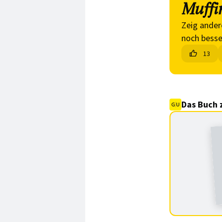
Muffi
Zeig ander
noch besse
13
Das Buch 