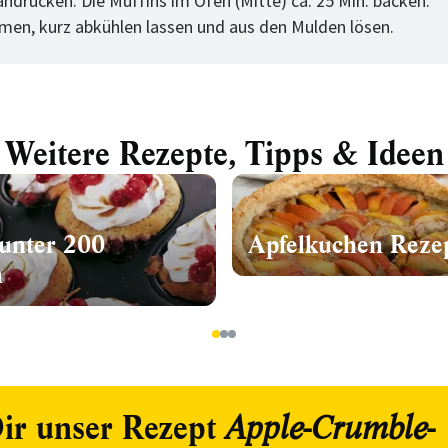
andrücken. Die Muffins im Ofen (Mitte) ca. 25 Min. backen.
en, kurz abkühlen lassen und aus den Mulden lösen.
Weitere Rezepte, Tipps & Ideen
 unter 200
Apfelkuchen Reze
n
1
2
3
ir unser Rezept
Apple-Crumble-