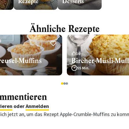
Rezepte
Desserts
Ähnliche Rezepte
16
reusel-Muffins
Bircher-Müsli-Muff
55 Min.
1
2
3
ommentieren
rieren
oder
Anmelden
ich jetzt an, um das Rezept Apple-Crumble-Muffins zu kom