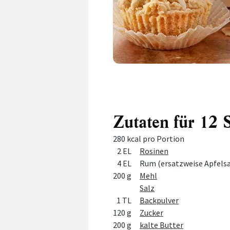
Zutaten für 12 
280 kcal pro Portion
Menge
Zutat
2 EL
Rosinen
4 EL
Rum (ersatzweise Apfelsa
200 g
Mehl
Salz
1 TL
Backpulver
120 g
Zucker
200 g
kalte Butter