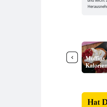
und leicht 
Herausnehm
17 herrliche Heidelbeer-
Muffins
Muffin Rezepte
Kalorie
Hat D