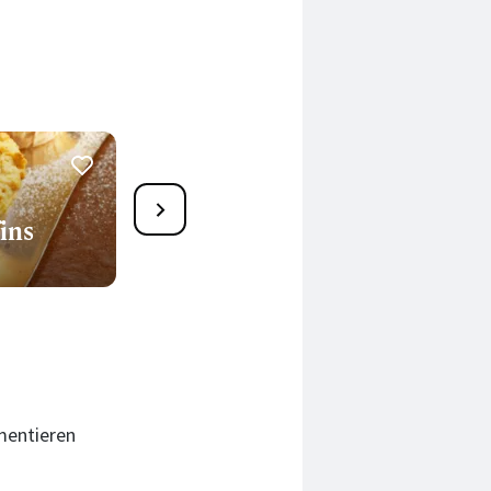
37
ins
Dattel-Nuss-Muffins
50 Min.
mentieren