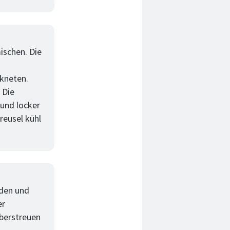
ischen. Die
 kneten.
 Die
 und locker
reusel kühl
iden und
er
überstreuen