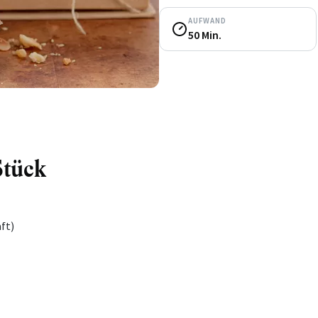
AUFWAND
50 Min.
Stück
ft)