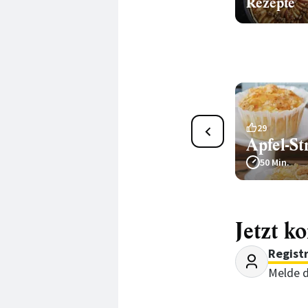
Rezepte
37
29
Dattel-Nuss-Muffins
Apfel-St
50 Min.
50 Min.
Jetzt k
Regist
Melde d