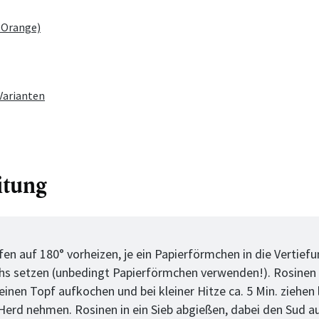
ox Orange)
 Varianten
itung
tt
en auf 180° vorheizen, je ein Papierförmchen in die Vertief
hs setzen (unbedingt Papierförmchen verwenden!). Rosine
einen Topf aufkochen und bei kleiner Hitze ca. 5 Min. ziehen 
erd nehmen. Rosinen in ein Sieb abgießen, dabei den Sud a