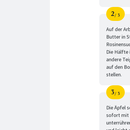
2
3
Schri
von
Auf der Arb
Butter in 
Rosinensud
Die Hälfte
andere Teig
auf den Bo
stellen.
3
3
Schri
von
Die Äpfel 
sofort mit
unterrühre