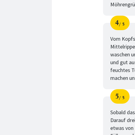
Möhrengrün
4
5
Schri
von
Vom Kopfsa
Mittelripp
waschen un
und gut aus
feuchtes T
machen und
5
5
Schri
von
Sobald das
Darauf dre
etwas von 