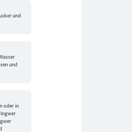
Zucker und
 Wasser
ssen und
n oder in
 Ingwer
Ingwer
d