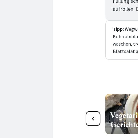
Füllung sch
aufrollen.
Tipp:
Wegwe
Kohlrabiblä
waschen, tr
Blattsalat a
Frühjahrsmüdigkeit adé:
Vegetar
Jetzt kommt der Frühling
Gericht
auf die Teller