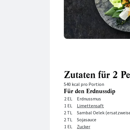
Zutaten für 2 P
540 kcal pro Portion
Für den Erdnussdip
Menge
Zutat
2 EL
Erdnussmus
1 EL
Limettensaft
2 TL
Sambal Oelek (ersatzweise
2 TL
Sojasauce
1 EL
Zucker