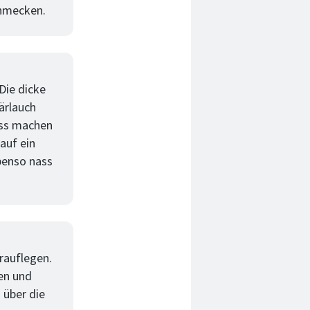
chmecken.
Die dicke
ärlauch
ass machen
auf ein
benso nass
arauflegen.
en und
 über die