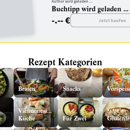
Author wird geladen ...
Buchtipp wird geladen ...
-.-- €
Jetzt kaufen
Rezept Kategorien
Braten
Snacks
Vorspeis
Vietnamesische
Küche
Für Zwei
Glutenfr