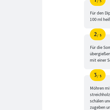
5
Schri
von
Für den Di
100 ml hei
2
5
Schri
von
Für die So
übergießen
mit einer S
3
5
Schri
von
Möhren mit
streichhol
schälen un
zugeben un