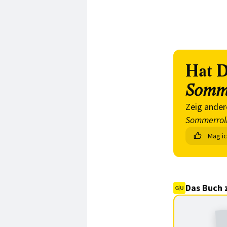
Hat D
Somme
Zeig ander
Sommerrol
Mag i
Das Buch 