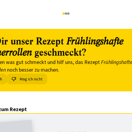
1
2
3
ir unser Rezept
Frühlingshafte
geschmeckt?
rrollen
en was gut schmeckt und hilf uns, das Rezept
Frühlingshaft
len
noch besser zu machen.
ch
Mag ich nicht
zum Rezept