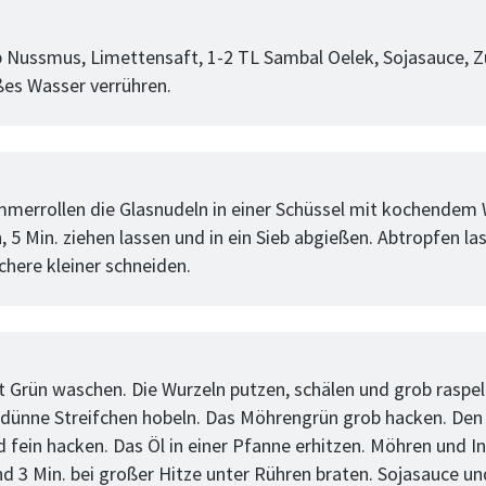
tt
p Nussmus, Limettensaft, 1-2 TL Sambal Oelek, Sojasauce, 
ßes Wasser verrühren.
tt
mmerrollen die Glasnudeln in einer Schüssel mit kochendem
, 5 Min. ziehen lassen und in ein Sieb abgießen. Abtropfen la
chere kleiner schneiden.
tt
 Grün waschen. Die Wurzeln putzen, schälen und grob raspel
zdünne Streifchen hobeln. Das Möhrengrün grob hacken. Den
d fein hacken. Das Öl in einer Pfanne erhitzen. Möhren und 
d 3 Min. bei großer Hitze unter Rühren braten. Sojasauce un