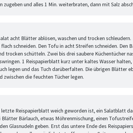
 zugeben und alles 1 Min. weiterbraten, dann mit Salz abs
tt
lat acht Blätter ablösen, waschen und trocken schleudern. 
e flach schneiden. Den Tofu in acht Streifen schneiden. Den B
d trocken schütteln. Zwei bis drei saubere Küchentücher n
wringen. 1 Reispapierblatt kurz unter kaltes Wasser halten, 
uch legen und das Tuch darüberfalten. Die übrigen Blätter e
 zwischen die feuchten Tücher legen.
tt
 letzte Reispapierblatt weich geworden ist, ein Salatblatt d
i Blätter Bärlauch, etwas Möhrenmischung, einen Tofustreif
den Glasnudeln geben. Erst das untere Ende des Reispapiers