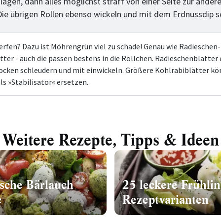
lagen, dann alles möglichst straff von einer Seite zur ander
 Die übrigen Rollen ebenso wickeln und mit dem Erdnussdip s
rfen? Dazu ist Möhrengrün viel zu schade! Genau wie Radieschen-
tter - auch die passen bestens in die Röllchen. Radieschenblätter 
ocken schleudern und mit einwickeln. Größere Kohlrabiblätter k
ls »Stabilisator« ersetzen.
Weitere Rezepte, Tipps & Ideen
ische Bärlauch
25 leckere Frühlin
e
Rezeptvarianten