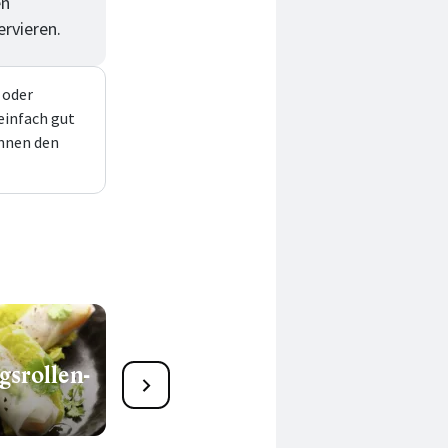
en
ervieren.
 oder
einfach gut
önnen den
gsrollen-
Frühjahrsmüdigkeit adé:
Jetzt kommt der Frühling
auf die Teller