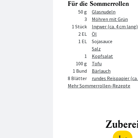
Für die Sommerrollen
Menge
Zutat
50 g
Glasnudeln
3
Möhren mit Grün
1 Stück
Ingwer (ca. 4 cm lang)
2 EL
Öl
1 EL
Sojasauce
Salz
1
Kopfsalat
100 g
Tofu
1 Bund
Bärlauch
8 Blätter
rundes Reispapier (ca.
Mehr Sommerrollen-Rezepte
Zubere
1