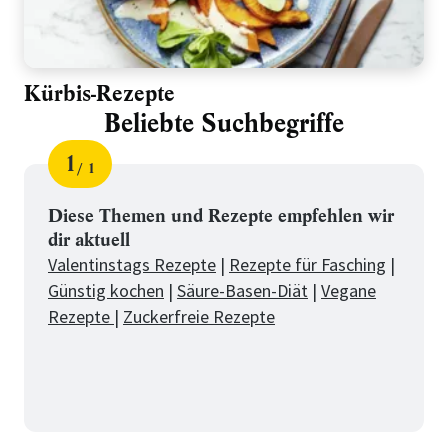
Kürbis-Rezepte
Beliebte Suchbegriffe
1
1
Schritt
von
für
Beliebte
Diese Themen und Rezepte empfehlen wir
dir aktuell
Suchbegriffe
Valentinstags Rezepte
|
Rezepte für Fasching
|
Günstig kochen
|
Säure-Basen-Diät
|
Vegane
Rezepte
|
Zuckerfreie Rezepte