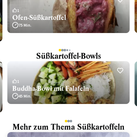
1
Ofen-Süßkartoffel
75 Min.
1
2
3
4
5
Süßkartoffel-Bowls
1
Buddha-Bowl mit Falafeln
45 Min.
1
2
3
Mehr zum Thema Süßkartoffeln