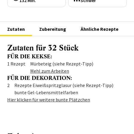
132 Min.
Schwer
Zutaten
Zubereitung
Ähnliche Rezepte
Zutaten für 32 Stück
FÜR DIE KEKSE:
Menge
Zutat
1 Rezept
Mürbeteig (siehe Rezept-Tipp)
Mehl zum Arbeiten
FÜR DIE DEKORATION:
Menge
Zutat
2
Rezepte Eiweißspritzglasur (siehe Rezept-Tipp)
bunte Gel-Lebensmittelfarben
Hier klicken für weitere bunte Plätzchen