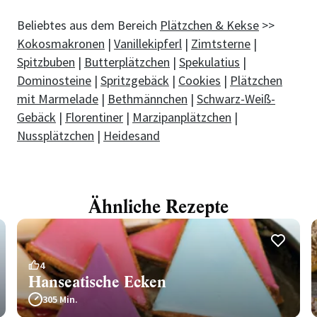
Beliebtes aus dem Bereich
Plätzchen & Kekse
>>
Kokosmakronen
|
Vanillekipferl
|
Zimtsterne
|
Spitzbuben
|
Butterplätzchen
|
Spekulatius
|
Dominosteine
|
Spritzgebäck
|
Cookies
|
Plätzchen
mit Marmelade
|
Bethmännchen
|
Schwarz-Weiß-
Gebäck
|
Florentiner
|
Marzipanplätzchen
|
Nussplätzchen
|
Heidesand
Ähnliche Rezepte
4
Hanseatische Ecken
305 Min.