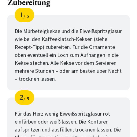
Zubereitung
1
5
Schritt
von
Die Mürbeteigkekse und die Eiweißspritzglasur
wie bei den Kaffeeklatsch-Keksen (siehe
Rezept-Tipp) zubereiten. Für die Ornamente
oben eventuell ein Loch zum Aufhängen in die
Kekse stechen. Alle Kekse vor dem Servieren
mehrere Stunden – oder am besten über Nacht
– trocknen lassen.
2
5
Schritt
von
Für das Herz wenig Eiweißspritzglasur rot
einfärben oder weiß lassen. Die Konturen
aufspritzen und ausfüllen, trocknen lassen. Die