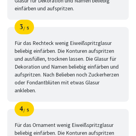
Glasur für Dekoration und Namen beliebig
einfärben und aufspritzen.
3
5
Schritt
von
Für das Rechteck wenig Eiweißspritzglasur
beliebig einfärben. Die Konturen aufspritzen
und ausfüllen, trocknen lassen. Die Glasur für
Dekoration und Namen beliebig einfärben und
aufspritzen. Nach Belieben noch Zuckerherzen
oder Fondantblüten mit etwas Glasur
ankleben.
4
5
Schritt
von
Für das Ornament wenig Eiweißspritzglasur
beliebig einfärben. Die Konturen aufspritzen