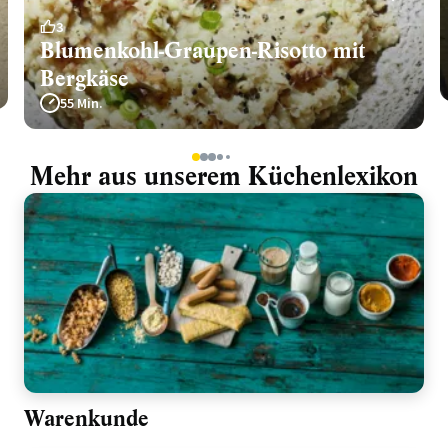
3
Blumenkohl-Graupen-Risotto mit
Bergkäse
55 Min.
1
2
3
4
5
Mehr aus unserem Küchenlexikon
Warenkunde