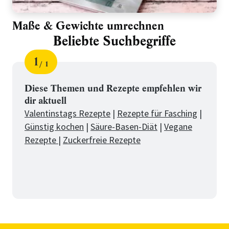
Maße & Gewichte umrechnen
Beliebte Suchbegriffe
1
1
Schritt
von
für
Beliebte
Diese Themen und Rezepte empfehlen wir
dir aktuell
Suchbegriffe
Valentinstags Rezepte
|
Rezepte für Fasching
|
Günstig kochen
|
Säure-Basen-Diät
|
Vegane
Rezepte
|
Zuckerfreie Rezepte