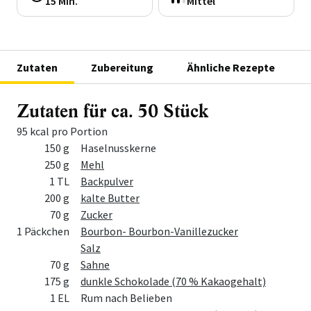
15 Min.
Mittel
Zutaten
Zubereitung
Ähnliche Rezepte
Zutaten für ca. 50 Stück
95 kcal pro Portion
Menge
Zutat
150 g
Haselnusskerne
250 g
Mehl
1 TL
Backpulver
200 g
kalte Butter
70 g
Zucker
1 Päckchen
Bourbon- Bourbon-Vanillezucker
Salz
70 g
Sahne
175 g
dunkle Schokolade (70 % Kakaogehalt)
1 EL
Rum nach Belieben