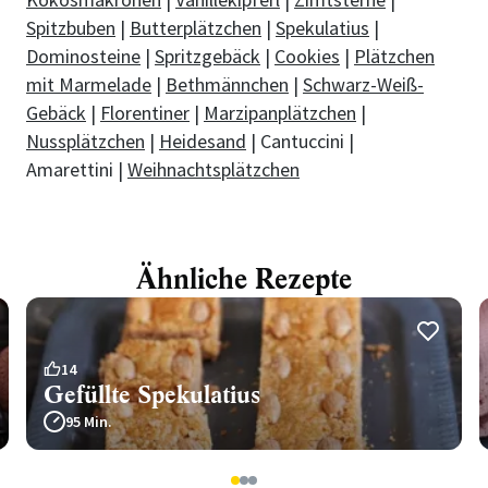
Spitzbuben
|
Butterplätzchen
|
Spekulatius
|
Dominosteine
|
Spritzgebäck
|
Cookies
|
Plätzchen
mit Marmelade
|
Bethmännchen
|
Schwarz-Weiß-
Gebäck
|
Florentiner
|
Marzipanplätzchen
|
Nussplätzchen
|
Heidesand
| Cantuccini |
Amarettini |
Weihnachtsplätzchen
Ähnliche Rezepte
14
Gefüllte Spekulatius
95 Min.
1
2
3