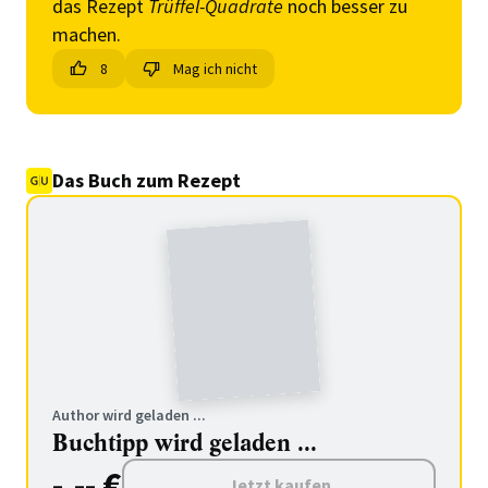
das Rezept
Trüffel-Quadrate
noch besser zu
machen.
8
Mag ich nicht
Das Buch zum Rezept
Author wird geladen ...
Buchtipp wird geladen ...
-.-- €
Jetzt kaufen