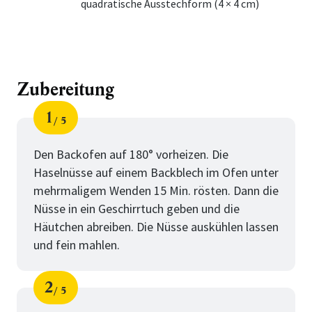
quadratische Ausstechform (4 × 4 cm)
Zubereitung
1
5
Schritt
von
Den Backofen auf 180° vorheizen. Die
Haselnüsse auf einem Backblech im Ofen unter
mehrmaligem Wenden 15 Min. rösten. Dann die
Nüsse in ein Geschirrtuch geben und die
Häutchen abreiben. Die Nüsse auskühlen lassen
und fein mahlen.
2
5
Schritt
von