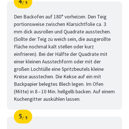
4
5
Schritt
von
Den Backofen auf 180° vorheizen. Den Teig
portionsweise zwischen Klarsichtfolie ca. 3
mm dick ausrollen und Quadrate ausstechen.
(Sollte der Teig zu weich sein, die ausgerollte
Fläche nochmal kalt stellen oder kurz
einfrieren). Bei der Hälfte der Quadrate mit
einer kleinen Ausstechform oder mit der
großen Lochtülle eine Spritzbeutels kleine
Kreise ausstechen. Die Kekse auf ein mit
Backpapier belegtes Blech legen. Im Ofen
(Mitte) in 8 – 10 Min. hellgelb backen. Auf einem
Kuchengitter auskühlen lassen.
5
5
Schritt
von