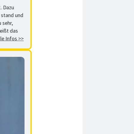
t. Dazu
t stand und
u sehr,
eißt das
le Infos >>