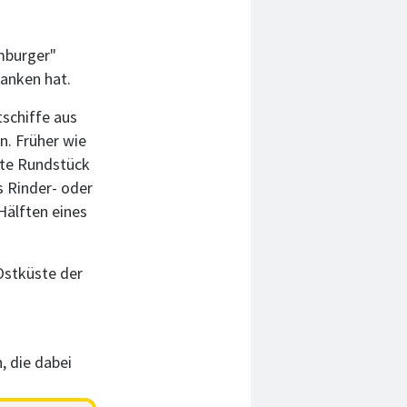
amburger"
anken hat.
tschiffe aus
. Früher wie
mte Rundstück
s Rinder- oder
Hälften eines
Ostküste der
, die dabei