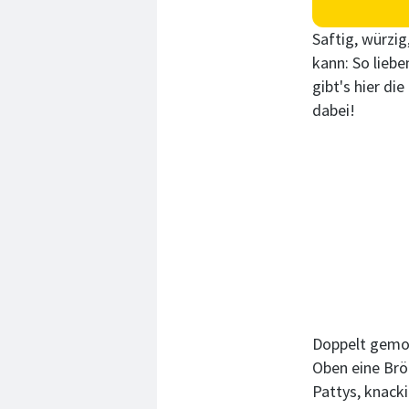
Saftig, würzi
kann: So lieb
gibt's hier di
dabei!
Doppelt gemop
Oben eine Brö
Pattys, knacki