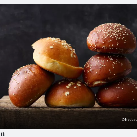
© Neubau
en