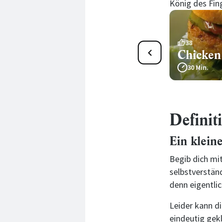
König des Fi
2
38
Hähnchen-Burger Sous-
Chicken
Vide
30 Min.
155 Min.
Definit
Ein klein
Begib dich mit
selbstverständ
denn eigentli
Leider kann di
eindeutig gek