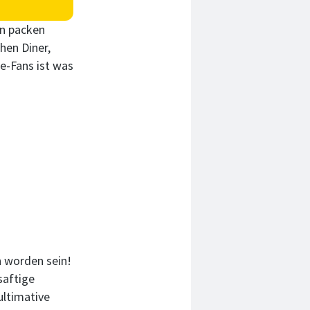
en packen
hen Diner,
ie-Fans ist was
n worden sein!
saftige
ultimative