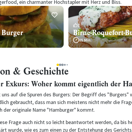
ngerfood, ein charmanter Hochstapler mit Herz und Biss.
1
 Burger
Birne-Roquefort-B
65 Min.
1
2
3
4
5
ion & Geschichte
er Exkurs: Woher kommt eigentlich der 
 uns auf die Spuren des Burgers: Der Begriff des "Burgers" 
lich gebraucht, dass man sich meistens nicht mehr die Frage
ch der originale Name "Hamburger" kommt.
ese Frage auch nicht so leicht beantwortet werden, da bis h
lärt wurde, wie es zum einen zu der Entstehung des Gericht