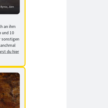
 Rynio, Jörn
ch an ihm
n und 10
r sonstigen
manchmal
rst du hier