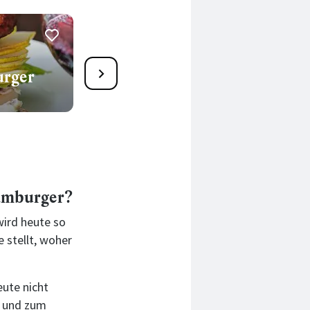
1
urger
Sloppy Joe - Burger mit
Rührei
25 Min.
Hamburger?
wird heute so
 stellt, woher
eute nicht
s und zum