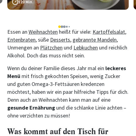
120 Min.
1
2
3
4
5
Essen an
Weihnachten
heißt für viele:
Kartoffelsalat
,
Entenbraten
, süße
Desserts
,
gebrannte Mandeln
,
Unmengen an
Plätzchen
und
Lebkuchen
und reichlich
Alkohol. Doch das muss nicht sein.
Wenn du deiner Familie dieses Jahr mal ein
leckeres
Menü
mit frisch gekochten Speisen, wenig Zucker
und guten Omega-3-Fettsäuren kredenzen
möchtest, haben wir ein paar hilfreiche Tipps für dich.
Denn auch an Weihnachten kann man auf eine
gesunde Ernährung
und die schlanke Linie achten –
ohne verzichten zu müssen!
Was kommt auf den Tisch für