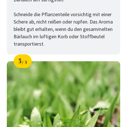
Schneide die Pflanzenteile vorsichtig mit einer
Schere ab, nicht reißen oder rupfen. Das Aroma
bleibt gut erhalten, wenn du den gesammelten
Bärlauch im luftigen Korb oder Stoffbeutel
transportierst.
3
3
Schritt
von
für
Tipps
fürs
Bärlauchsammeln