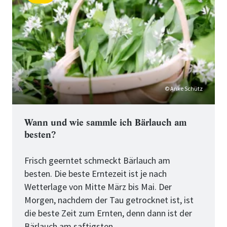
Schritt
von
für
Tipps
fürs
Bärlauchsammeln
© Anke Schütz
Wann und wie sammle ich Bärlauch am
besten?
Frisch geerntet schmeckt Bärlauch am
besten. Die beste Erntezeit ist je nach
Wetterlage von Mitte März bis Mai. Der
Morgen, nachdem der Tau getrocknet ist, ist
die beste Zeit zum Ernten, denn dann ist der
Bärlauch am saftigsten.