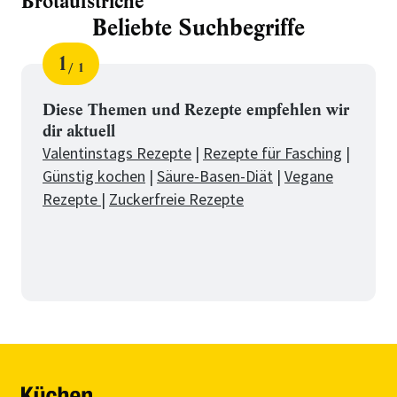
Brotaufstriche
Beliebte Suchbegriffe
1
1
Schritt
von
für
Beliebte
Diese Themen und Rezepte empfehlen wir
dir aktuell
Suchbegriffe
Valentinstags Rezepte
|
Rezepte für Fasching
|
Günstig kochen
|
Säure-Basen-Diät
|
Vegane
Rezepte
|
Zuckerfreie Rezepte