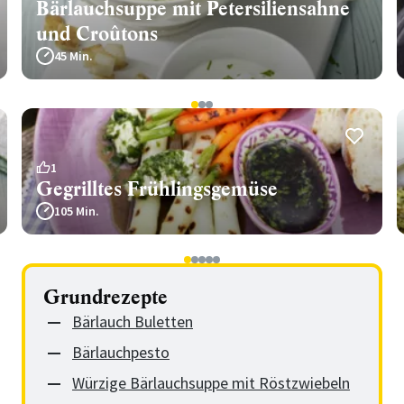
Bärlauchsuppe mit Petersiliensahne
und Croûtons
45 Min.
1
2
3
1
Gegrilltes Frühlingsgemüse
105 Min.
1
2
3
4
5
Grundrezepte
Bärlauch Buletten
Bärlauchpesto
Würzige Bärlauchsuppe mit Röstzwiebeln