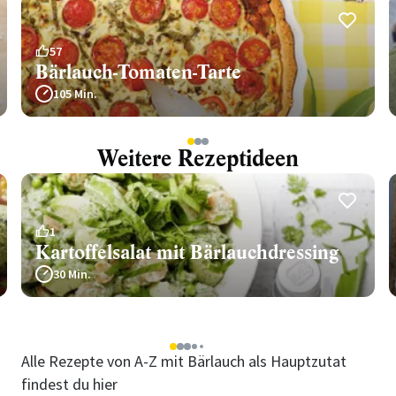
57
Bärlauch-Tomaten-Tarte
105 Min.
1
2
3
Weitere Rezeptideen
1
Kartoffelsalat mit Bärlauchdressing
30 Min.
1
2
3
4
5
Alle Rezepte von A-Z mit Bärlauch als Hauptzutat
findest du hier