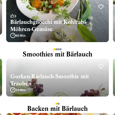
3
Bärlauchgnocchi mit Kohlrabi-
Möhren-Gemüse
60 Min.
1
2
3
4
Smoothies mit Bärlauch
Gurken-Bärlauch-Smoothie mit
Trauben
10 Min.
1
2
Backen mit Bärlauch