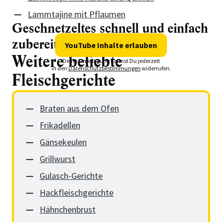
Lammtajine mit Pflaumen
Geschnetzeltes schnell und einfach
zubereiten
YouTube Inhalte erlauben
Weitere beliebte
Deine Einwilligung kannst Du jederzeit
in den
Datenschutzbestimmungen
widerrufen.
Fleischgerichte
Braten aus dem Ofen
Frikadellen
Gänsekeulen
Grillwurst
Gulasch-Gerichte
Hackfleischgerichte
Hähnchenbrust