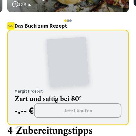
20 Min.
1
2
3
Das Buch zum Rezept
Margit Proebst
Zart und saftig bei 80°
-.-- €
Jetzt kaufen
4 Zubereitungstipps