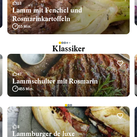
18
Lamm mit Fenchel und
Rosmarinkartoffeln
55 Min.
1
2
3
4
5
Klassiker
47
Lammschulter mit Rosmarin
455 Min.
1
2
3
8
Lammburger de luxe