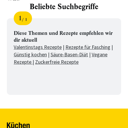
Beliebte Suchbegriffe
1
1
Schritt
von
für
Beliebte
Diese Themen und Rezepte empfehlen wir
dir aktuell
Suchbegriffe
Valentinstags Rezepte
|
Rezepte für Fasching
|
Günstig kochen
|
Säure-Basen-Diät
|
Vegane
Rezepte
|
Zuckerfreie Rezepte