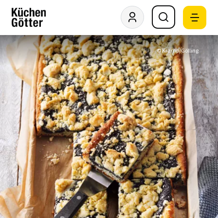
© Kramp/Gölling