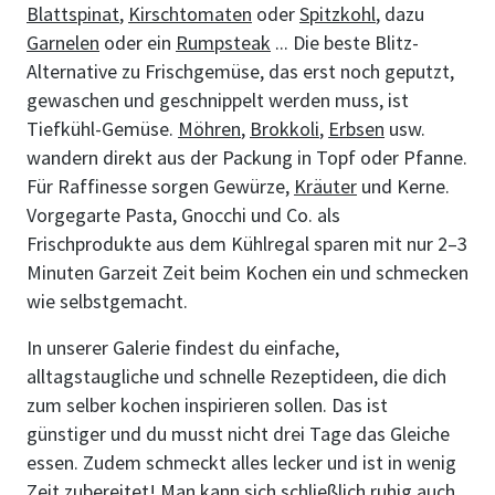
Blattspinat
,
Kirschtomaten
oder
Spitzkohl
, dazu
Garnelen
oder ein
Rumpsteak
... Die beste Blitz-
Alternative zu Frischgemüse, das erst noch geputzt,
gewaschen und geschnippelt werden muss, ist
Tiefkühl-Gemüse.
Möhren
,
Brokkoli
,
Erbsen
usw.
wandern direkt aus der Packung in Topf oder Pfanne.
Für Raffinesse sorgen Gewürze,
Kräuter
und Kerne.
Vorgegarte Pasta, Gnocchi und Co. als
Frischprodukte aus dem Kühlregal sparen mit nur 2–3
Minuten Garzeit Zeit beim Kochen ein und schmecken
wie selbstgemacht.
In unserer Galerie findest du einfache,
alltagstaugliche und schnelle Rezeptideen, die dich
zum selber kochen inspirieren sollen. Das ist
günstiger und du musst nicht drei Tage das Gleiche
essen. Zudem schmeckt alles lecker und ist in wenig
Zeit zubereitet! Man kann sich schließlich ruhig auch